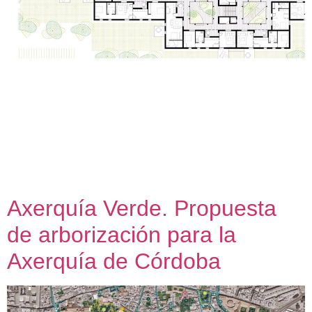
Patio Propuesta teórica para un cohousing senior (Primer
premio) 2021 «Las viviendas patio suponen una tipología de
conexión entre las personas, característica que destaca el
jurado, así como el sistema modular empleado para generar
‘barrios de co-housing senior’ que unen a la comunidad en
torno a un gran patio”. Acta del concurso Enmihábitat
(Primer Premio). […]
Axerquía Verde. Propuesta
de arborización para la
Axerquía de Córdoba