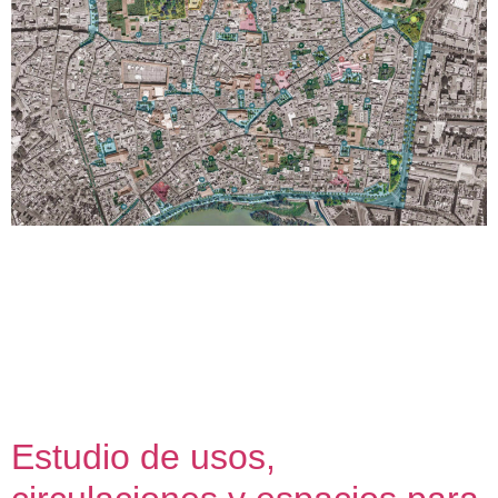
Axerquía Verde. Análisis de la vegetación actual y
propuesta de renaturalización de la zona de la Axarquia de
Córdoba. 2020 – 2021 El confinamiento durante la
pandemia de COVID-19 constituyó una oportunidad para
reflexionar sobre los modelos que estructuran nuestras
ciudades y cómo, habitualmente, estos modelos descuidan
la salud y el bienestar de sus habitantes, […]
Estudio de usos,