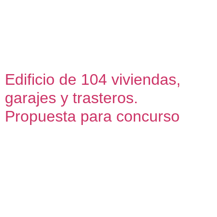
ciudadana en Córdoba 2018 – 2019 El Foro por el Derecho
a la Ciudad de Córdoba se constituyó en junio de 2018
como una plataforma cívica en respuesta a la creciente
preocupación por la saturación turística y sus efectos en la
vida de los […]
Edificio de 104 viviendas,
garajes y trasteros.
Propuesta para concurso
Edificio de 104 viviendas, garajes y trasteros Propuesta
para licitación de vivienda protegida para VIMCORSA 2017
En la parcela 8.2 del Plan Parcial O-3, la propuesta para
Vimcorsa aborda la vivienda colectiva como un ejercicio de
equilibrio entre eficiencia, habitabilidad y convivencia. El
proyecto organiza las 104 viviendas en dos bloques