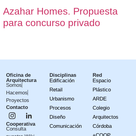
Azahar Homes. Propuesta
para concurso privado
Oficina técnica para propuesta de edificio de 76 viviendas,
garajes y trasteros
Oficina de
Disciplinas
Red
Arquitectura
Edificación
Espacio
Somos
Retail
Plástico
Hacemos
Urbanismo
ARDE
Proyectos
Contacto
Procesos
Colegio
Diseño
Arquitectos
Cooperativa
Comunicación
Córdoba
Consulta
+COOP