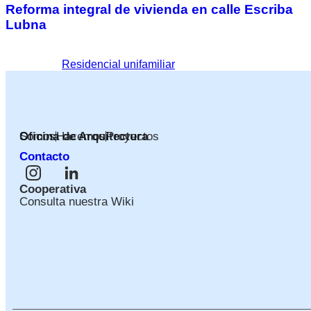
Reforma integral de vivienda en calle Escriba
Lubna
Etiquetado
Residencial unifamiliar
Oficina de Arquitectura
Somos
Hacemos
Proyectos
Contacto
Cooperativa
Consulta nuestra Wiki