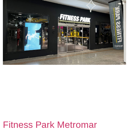
Fitness Park Córdoba El Arcángel Proyecto de adecuación
de local comercial a uso deportivo 2024 Nuestra
metodología de trabajo con capacidad de dar una respuesta
adecuada en contextos de alta exigencia nos permite
conectar personas, agentes y espacios con el Máster
Franquicia Fitness Park en España. Como colaborador
oficial, hemos realizado proyectos para la propia […]
Fitness Park Metromar