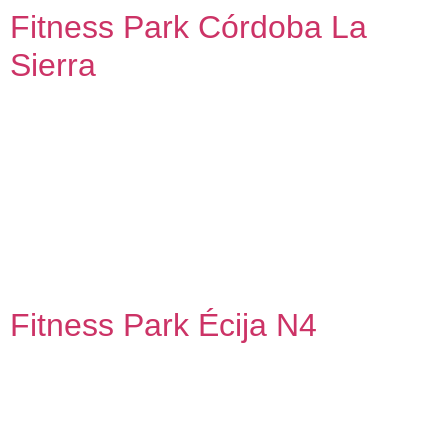
Fitness Park Córdoba La
Sierra
Fitness Park Córdoba La Sierra Proyecto y dirección de
obra de adecuación de local comercial a uso deportivo En
construcción Nuestra metodología de trabajo con capacidad
de dar una respuesta adecuada en contextos de alta
exigencia nos permite conectar personas, agentes y
espacios con el Máster Franquicia Fitness Park en España.
Como colaborador oficial, hemos […]
Fitness Park Écija N4
Fitness Park Écija N4 Proyecto y dirección de obra de
adecuación de local comercial a uso deportivo En
construcción Nuestra metodología de trabajo con capacidad