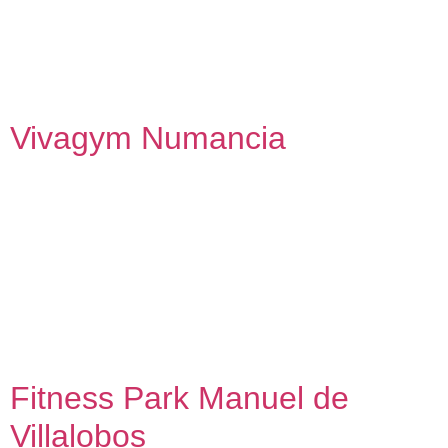
de dar una respuesta adecuada en contextos de alta
exigencia nos permite conectar personas, agentes y
espacios con el Máster Franquicia Fitness Park en España.
Como colaborador oficial, hemos realizado […]
Vivagym Numancia
Vivagym Numancia Proyecto, dirección de obra y project
management de adecuación de local comercial a uso
deportivo 2024 – 2025 Reforma y adecuación de local de
gran superficie en el Mercado de Vallecas, Madrid, para
implantación de gimnasio VivaGym. Se trata, de nuevo, de
un proyecto de enorme exigencia proyectual por las
particularidades técnicas que requieren […]
Fitness Park Manuel de
Villalobos