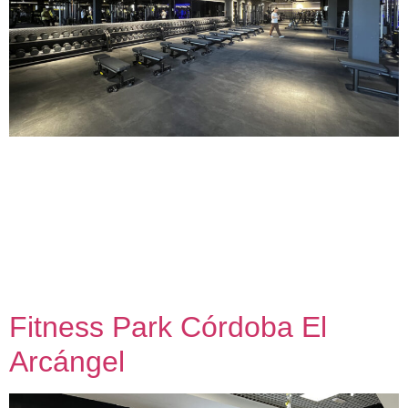
Fitness Park Badajoz El Faro Proyecto y dirección de obra
de adecuación de local comercial a uso deportivo 2024 –
2025 Nuestra metodología de trabajo con capacidad de dar
una respuesta adecuada en contextos de alta exigencia nos
permite conectar personas, agentes y espacios con el
Máster Franquicia Fitness Park en España. Como
colaborador oficial, […]
Fitness Park Córdoba El
Arcángel