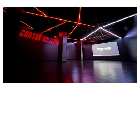
Fitness Park Manuel de Villalobos Asistencia técnica para
adecuación de local comercial a uso deportivo 2024 – 2025
Nuestra metodología de trabajo con capacidad de dar una
respuesta adecuada en contextos de alta exigencia nos
permite conectar personas, agentes y espacios con el
Máster Franquicia Fitness Park en España. Como
colaborador oficial, hemos realizado proyectos […]