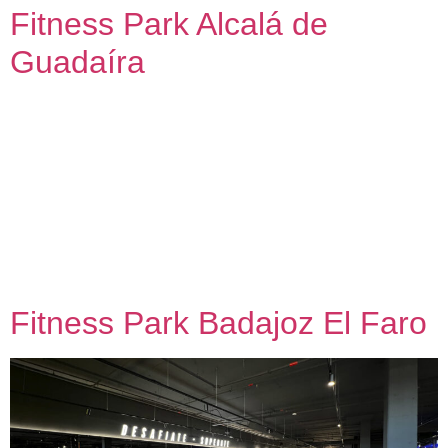
Fitness Park Alcalá de
Guadaíra
Fitness Park Alcalá de Guadaíra Asistencia técnica para
adecuación de local comercial a uso deportivo 2024 – 2025
Nuestra metodología de trabajo con capacidad de dar una
respuesta adecuada en contextos de alta exigencia nos
permite conectar personas, agentes y espacios con el
Máster Franquicia Fitness Park en España. Como
colaborador oficial, hemos realizado proyectos […]
Fitness Park Badajoz El Faro