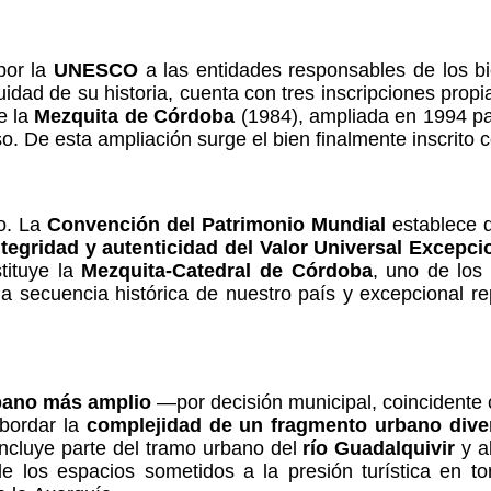
por la
UNESCO
a las entidades responsables de los bi
idad de su historia, cuenta con tres inscripciones propi
e la
Mezquita de Córdoba
(1984), ampliada en 1994 par
oso. De esta ampliación surge el bien finalmente inscrito
ro. La
Convención del Patrimonio Mundial
establece d
ntegridad y autenticidad del Valor Universal Excepci
tituye la
Mezquita-Catedral de Córdoba
, uno de los
e la secuencia histórica de nuestro país y excepcional r
bano más amplio
—por decisión municipal, coincidente 
abordar la
complejidad de un fragmento urbano dive
incluye parte del tramo urbano del
río Guadalquivir
y a
de los espacios sometidos a la presión turística en to