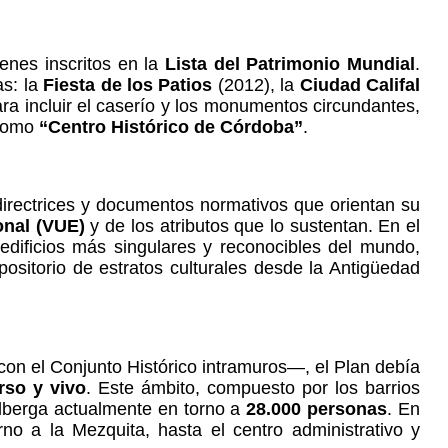
enes inscritos en la
Lista del Patrimonio Mundial
.
as: la
Fiesta de los Patios
(2012), la
Ciudad Califal
a incluir el caserío y los monumentos circundantes,
 como
“Centro Histórico de Córdoba”
.
irectrices y documentos normativos que orientan su
onal (VUE)
y de los atributos que lo sustentan. En el
 edificios más singulares y reconocibles del mundo,
epositorio de estratos culturales desde la Antigüedad
con el Conjunto Histórico intramuros—, el Plan debía
rso y vivo
. Este ámbito, compuesto por los barrios
lberga actualmente en torno a
28.000 personas
. En
rno a la Mezquita, hasta el centro administrativo y