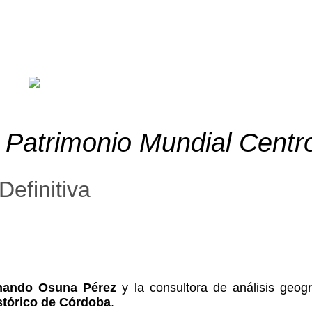
n Patrimonio Mundial Centr
efinitiva
nando Osuna Pérez
y la consultora de análisis geog
stórico de Córdoba
.