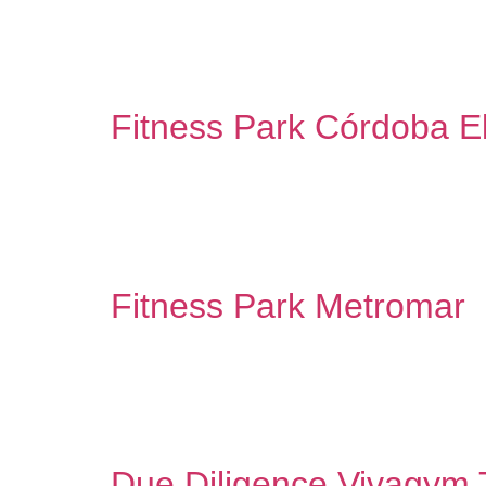
Fitness Park Badajoz El Faro Proyecto y direcci
capacidad de dar una respuesta adecuada en cont
Park en España. Como colaborador oficial, […]
Fitness Park Córdoba E
Fitness Park Córdoba El Arcángel Proyecto de a
respuesta adecuada en contextos de alta exigen
colaborador oficial, hemos realizado proyectos p
Fitness Park Metromar
Fitness Park Metromar Proyecto y dirección de o
dar una respuesta adecuada en contextos de alta
España. Como colaborador oficial, hemos realiz
Due Diligence Vivagym 