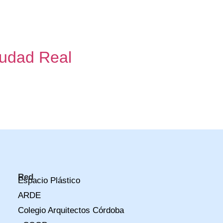
iudad Real
obre el estado de la edificación y estimación de
 los años 2018 y 2023 una auditoría técnica y
Red
Espacio Plástico
ARDE
Colegio Arquitectos Córdoba