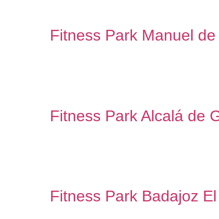
local de gran superficie en el Mercado de Valle
proyectual por las particularidades técnicas que
Fitness Park Manuel de 
Fitness Park Manuel de Villalobos Asistencia té
capacidad de dar una respuesta adecuada en cont
Park en España. Como colaborador oficial, hemo
Fitness Park Alcalá de 
Fitness Park Alcalá de Guadaíra Asistencia técn
capacidad de dar una respuesta adecuada en cont
Park en España. Como colaborador oficial, hemo
Fitness Park Badajoz El