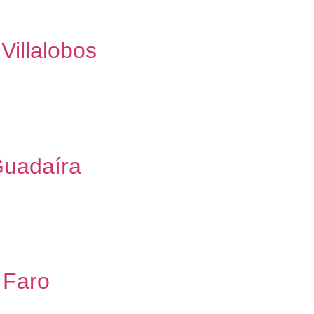
cas, Madrid, para implantación de gimnasio VivaGym. Se trata, 
 requieren […]
Villalobos
cnica para adecuación de local comercial a uso deportivo 2024
extos de alta exigencia nos permite conectar personas, agente
s realizado proyectos […]
Guadaíra
ica para adecuación de local comercial a uso deportivo 2024 –
extos de alta exigencia nos permite conectar personas, agente
s realizado proyectos […]
 Faro