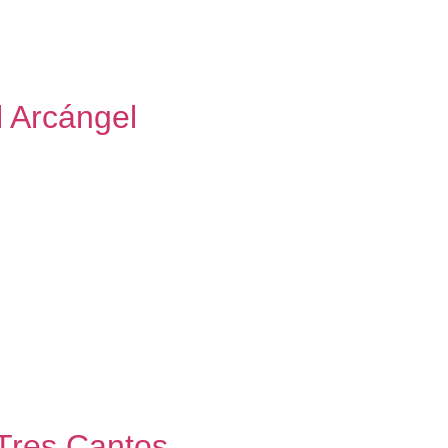
ón de obra de adecuación de local comercial a uso deportivo 2
extos de alta exigencia nos permite conectar personas, agente
l Arcángel
decuación de local comercial a uso deportivo 2024 Nuestra met
cia nos permite conectar personas, agentes y espacios con el 
ara la propia […]
bra de adecuación de local comercial a uso deportivo 2023 Nu
 exigencia nos permite conectar personas, agentes y espacios 
ado proyectos para […]
Tres Cantos