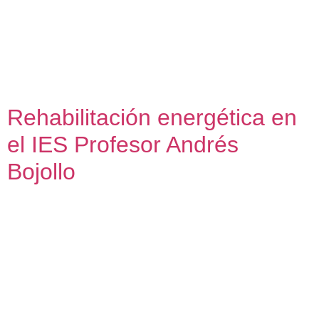
2023 – 2024 El encargo por parte de la Delegación de
Cultura y Turismo de la Junta de Andalucía se centraba en
las actuaciones necesarias para corregir y reparar una serie
de patologías detectadas en la estructura del patio principal
[…]
Rehabilitación energética en
el IES Profesor Andrés
Bojollo
Rehabilitación energética en el IES Profesor Andrés Bojollo
Instalación fotovoltaica y refrigeración adiabática 2022 –
2024 El proyecto de instalación de climatización adiabática
del IES Profesor Andrés Bojollo de Puente Genil se
enmarca en un programa de la Consejería de Educación
para la mejora de los edificios docentes de la Junta de