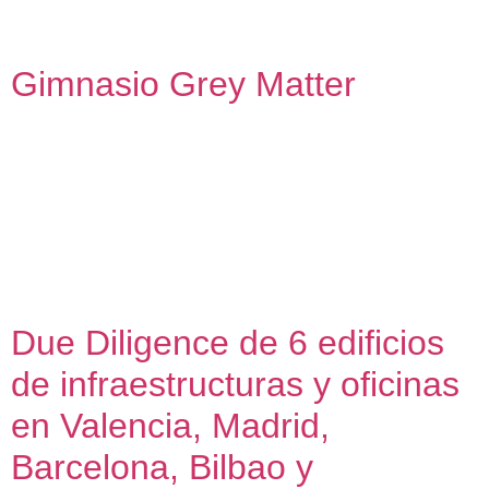
Andalucía en materia de accesibilidad, eficiencia energética
y […]
Gimnasio Grey Matter
Gimnasio Grey Matter Adecuación de local para centro de
gimnasia asistida 2021 – 2022 César y Javier acudieron a
Amasce.coop con la ilusión de quien está montando su
primer negocio: un gimnasio basado en la cercanía, el trato
directo, el seguimiento personal y, sobre todo, una actitud
del ejercicio físico desde la perspectiva del bienestar y […]
Due Diligence de 6 edificios
de infraestructuras y oficinas
en Valencia, Madrid,
Barcelona, Bilbao y