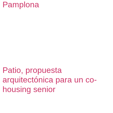
Pamplona
Tarde Due Diligence de 6 edificios de infraestructuras y
oficinas de Telefónica en Valencia, Madrid, Barcelona,
Bilbao y Pamplona Oficina técnica para elaboración de
informes sobre el estado de la edificación y estimación de
capex. 2021 Acompañando al estudio buró4 arquitectura y
urbanismo, desarrollamos en un corto plazo de tiempo una
auditoría técnica y urbanística (due diligence) […]
Patio, propuesta
arquitectónica para un co-
housing senior
Patio Propuesta teórica para un cohousing senior (Primer