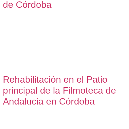
de Córdoba
Apartamentos Casa Puerta de Córdoba Edificio residencial
de apartamentos 2018 – 2025 El encargo y la ubicación —
próximo a la torre de La Calahorra, en pleno Campo de la
Verdad de Córdoba— de una casa patio para cuatro
apartamentos turísticos condicionó que la solución para el
diseño arquitectónico apostara por la mímesis, integrando la
nueva […]
Rehabilitación en el Patio
principal de la Filmoteca de
Andalucia en Córdoba
Patio principal de la Filmoteca de Andalucia en Córdoba
Reparaciones y rehabilitaciones de elementos estructurales