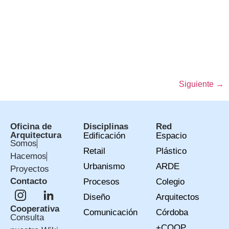
premio) 2021 «Las viviendas patio suponen una tipología de
conexión entre las personas, característica que destaca el
jurado, así como el sistema modular empleado para generar
‘barrios de co-housing senior’ que unen a la comunidad en
torno a un gran patio”. Acta del concurso Enmihábitat
(Primer Premio). […]
Siguiente
→
Oficina de
Disciplinas
Red
Arquitectura
Edificación
Espacio
Somos
Retail
Plástico
Hacemos
Urbanismo
ARDE
Proyectos
Contacto
Procesos
Colegio
Diseño
Arquitectos
Cooperativa
Comunicación
Córdoba
Consulta
+COOP