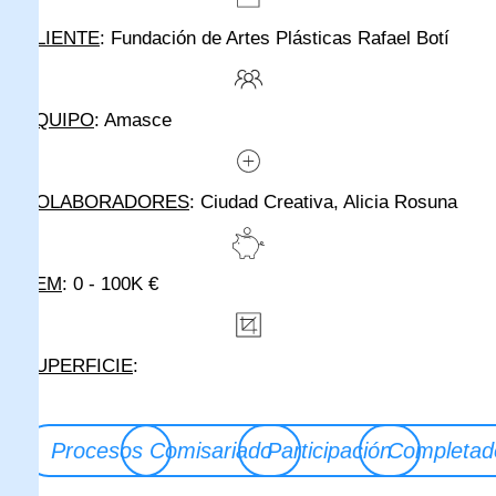
CLIENTE
: Fundación de Artes Plásticas Rafael Botí
EQUIPO
: Amasce
COLABORADORES
: Ciudad Creativa, Alicia Rosuna
PEM
: 0 - 100K €
SUPERFICIE
:
Procesos
Comisariado
Participación
Completad