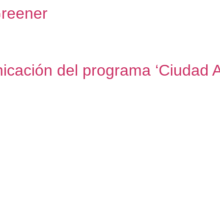
Greener
d
nicación del programa ‘Ciudad 
iudad Amable’ 2023 Contar el proyecto a la ciudadanía El pla
vo claro: acercar el proyecto urbano a quienes lo habitan. En
]