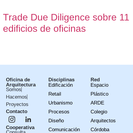
auditoría técnica y urbanística (due diligence) […]
Trade Due Diligence sobre 11
edificios de oficinas
Oficina técnica para elaboración de informes sobre el
estado de la edificación y estimación de capex
Oficina de
Disciplinas
Red
Arquitectura
Edificación
Espacio
Somos
Retail
Plástico
Hacemos
Urbanismo
ARDE
Proyectos
Contacto
Procesos
Colegio
Diseño
Arquitectos
Cooperativa
Comunicación
Córdoba
Consulta