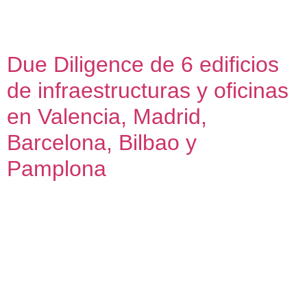
2018 y 2023 una auditoría técnica y urbanística (due
diligence) sobre la […]
Due Diligence de 6 edificios
de infraestructuras y oficinas
en Valencia, Madrid,
Barcelona, Bilbao y
Pamplona
Tarde Due Diligence de 6 edificios de infraestructuras y
oficinas de Telefónica en Valencia, Madrid, Barcelona,
Bilbao y Pamplona Oficina técnica para elaboración de
informes sobre el estado de la edificación y estimación de
capex. 2021 Acompañando al estudio buró4 arquitectura y
urbanismo, desarrollamos en un corto plazo de tiempo una