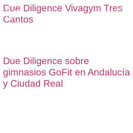
Due Diligence Vivagym Tres
Cantos
Informe sobre la viabilidad de implantación de gimnasio
Vivagym en edificio comercial
Due Diligence sobre
gimnasios GoFit en Andalucía
y Ciudad Real
Due Diligence sobre gimnasios GoFit en Andalucía y
Ciudad Real Oficina técnica para elaboración de informes
sobre el estado de la edificación y estimación de capex.
2018 y 2024 Acompañando al estudio buró4 arquitectura y
urbanismo, desarrollamos en dos fases durante los años