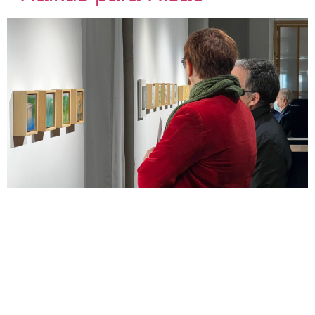
Haikus para Hisae Exposición de pintura de Rita Rutkowski
2022 «Haikus para Hisae» fue la emotiva exposición con la
que la pintora Rita Rutkowski (1932) rindió homenaje a la
memoria de Hisae Yanase, la inolvidable artista japonesa
afincada en Córdoba, cuya obra cerámica supuso una
profunda renovación de un oficio tan arraigado en la
tradición. La muestra reunió quince […]