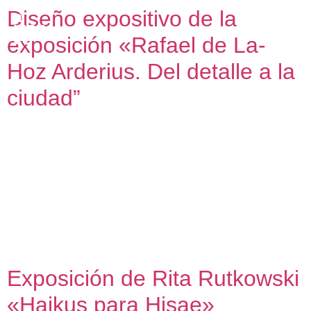
Diseño expositivo de la
exposición «Rafael de La-
Hoz Arderius. Del detalle a la
ciudad”
Centenario Rafael de La-Hoz Arderius “Del detalle a la
ciudad” Diseño expositivo 2024 – 2025 La exposición “Del
detalle a la ciudad” propone un recorrido por la obra pública
del arquitecto Rafael de La-Hoz Arderius, con motivo del
centenario de su nacimiento. Concebida y dirigida
por Amasce S. Coop. And., la propuesta expositiva convierte
el espacio de la […]
Exposición de Rita Rutkowski
«Haikus para Hisae»