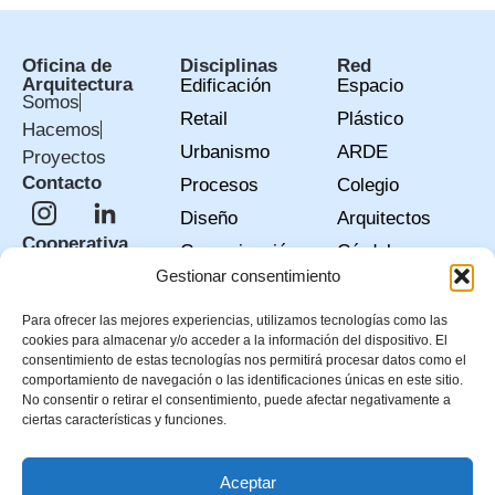
Oficina de
Disciplinas
Red
Arquitectura
Edificación
Espacio
Somos
Retail
Plástico
Hacemos
Urbanismo
ARDE
Proyectos
Contacto
Procesos
Colegio
Diseño
Arquitectos
Cooperativa
Comunicación
Córdoba
Consulta
Gestionar consentimiento
+COOP
nuestra Wiki
Escuela
Para ofrecer las mejores experiencias, utilizamos tecnologías como las
cookies para almacenar y/o acceder a la información del dispositivo. El
Economía
consentimiento de estas tecnologías nos permitirá procesar datos como el
comportamiento de navegación o las identificaciones únicas en este sitio.
Social
No consentir o retirar el consentimiento, puede afectar negativamente a
AJE Córdoba
ciertas características y funciones.
REACC
Aceptar