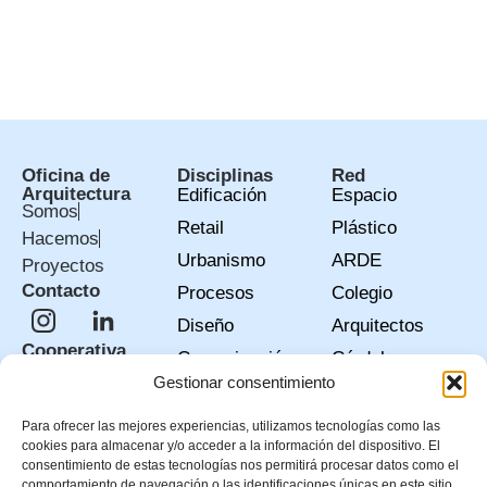
respuesta adecuada en contextos de alta exigencia nos
permite conectar personas, agentes y espacios con el
Máster Franquicia Fitness Park en España. Como
colaborador oficial, hemos realizado proyectos […]
Oficina de
Disciplinas
Red
Arquitectura
Edificación
Espacio
Somos
Retail
Plástico
Hacemos
Urbanismo
ARDE
Proyectos
Contacto
Procesos
Colegio
Diseño
Arquitectos
Cooperativa
Comunicación
Córdoba
Consulta
Gestionar consentimiento
+COOP
nuestra Wiki
Escuela
Para ofrecer las mejores experiencias, utilizamos tecnologías como las
cookies para almacenar y/o acceder a la información del dispositivo. El
Economía
consentimiento de estas tecnologías nos permitirá procesar datos como el
comportamiento de navegación o las identificaciones únicas en este sitio.