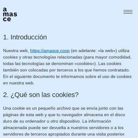
Esta política de cookies fue actualizada por última vez el noviembre
24, 2025 y se aplica a los ciudadanos y residentes legales
permanentes del Espacio Económico Europeo y Suiza.
1. Introducción
Nuestra web,
https://amasce.coop
(en adelante: «la web») utiliza
cookies y otras tecnologías relacionadas (para mayor comodidad,
todas las tecnologías se denominan «cookies»). Las cookies
también son colocadas por terceros a los que hemos contratado.
En el siguiente documento te informamos sobre el uso de cookies
en nuestra web.
2. ¿Qué son las cookies?
Una cookie es un pequeño archivo que se envía junto con las
páginas de esta web y que tu navegador almacena en el disco
duro de su ordenador u otro dispositivo. La información
almacenada puede ser devuelta a nuestros servidores o a los
servidores de terceros apropiados durante una visita posterior.